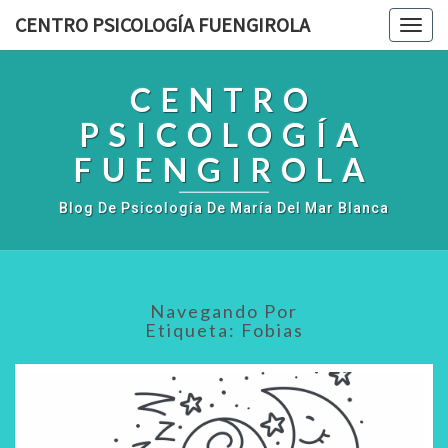
CENTRO PSICOLOGÍA FUENGIROLA
Togg
navig
CENTRO
PSICOLOGÍA
FUENGIROLA
Blog De Psicología De María Del Mar Blanca
Navegando Por
Etiqueta:
Fobias