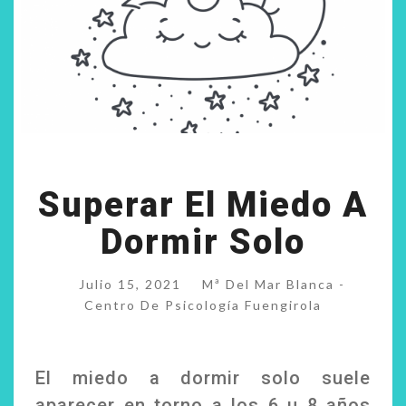
SUPERAR
Superar El Miedo A
EL
MIEDO
Dormir Solo
A
DORMIR
SOLO
Julio 15, 2021
Mª Del Mar Blanca -
Centro De Psicología Fuengirola
El miedo a dormir solo suele
aparecer en torno a los 6 u 8 años