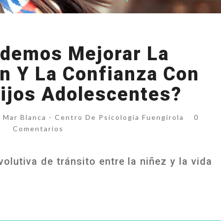
¿CÓMO
demos Mejorar La
PODEMOS
MEJORAR
n Y La Confianza Con
LA
ijos Adolescentes?
COMUNICACIÓN
Y
LA
Coment
 Mar Blanca - Centro De Psicología Fuengirola
0
CONFIANZA
Comentarios
CON
NUESTROS
olutiva de tránsito entre la niñez y la vida
HIJOS
ADOLESCENTES?